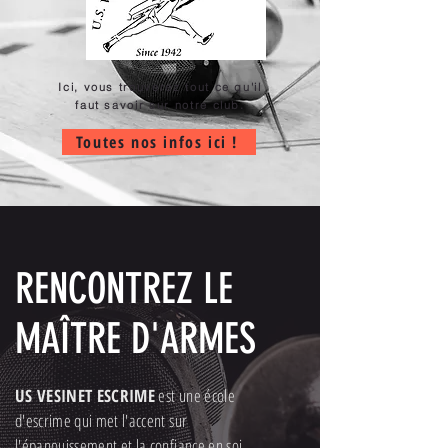
Ici, vous trouverez tout ce qu'il
faut savoir sur notre club.
Toutes nos infos ici !
RENCONTREZ LE
MAÎTRE D'ARMES
US VESINET ESCRIME
est une école
d'escrime qui met l'accent sur
l'épanouissement et la confiance en soi.