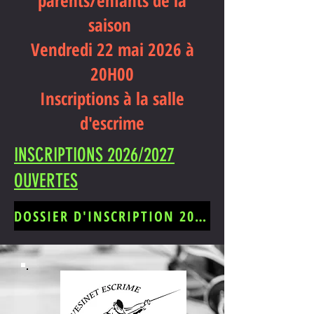
parents/enfants de la
saison
Vendredi 22 mai 2026 à
20H00
Inscriptions à la salle
d'escrime
INSCRIPTIONS 2026/2027
OUVERTES
DOSSIER D'INSCRIPTION 2026/2027